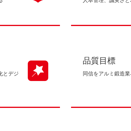
る
人本管理、誠実さと
品質目標
化とデジ
同信をアルミ鍛造業